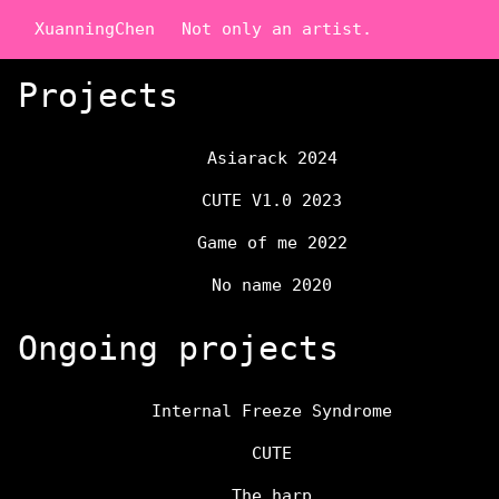
XuanningChen
Not only an artist.
Projects
Asiarack 2024
CUTE V1.0 2023
Game of me 2022
No name 2020
Ongoing projects
Internal Freeze Syndrome
CUTE
The harp