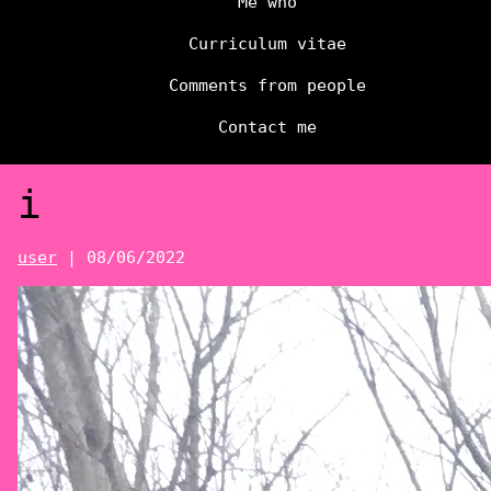
Me who
Curriculum vitae
Comments from people
Contact me
i
user
|
08/06/2022